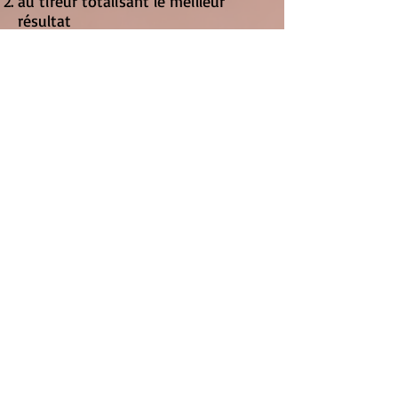
au tireur totalisant le meilleur
résultat
au tireur le plus âgé
Challenge militaire
Vainqueur :
le plus grand nombre de points à
l'addition des tirs suivants :
tir militaire
tir en campagne
En cas d'égalité :
le tir en campagne est pris en
considération
le tireur le plus âgé
Durée :