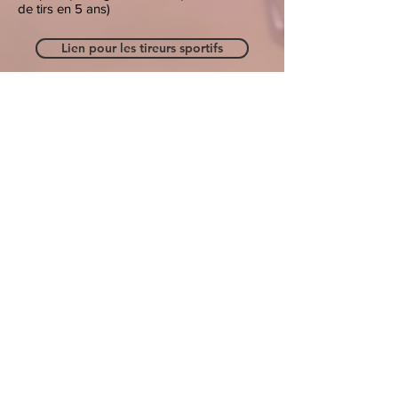
de tirs en 5 ans)
Lien pour les tireurs sportifs
Lien pour les collectionneurs
Pour tous renseignements
complémentaires, vous pouvez consulter le
site Internet de l'Office fédéral de la police
fedpol.
La brochure "les armes en bref" propose
un récapitule simple et clair également.
Pour les plus assidus, il y a la loi fédérale
sur les armes.
Lien Fedpol