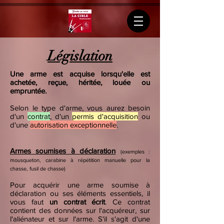
Législation
Une arme est acquise lorsqu'elle est
achetée, reçue, héritée, louée ou
empruntée.
Selon le type d'arme, vous aurez besoin
d'un
contrat
, d'un
permis d'acquisition
ou
d'une
autorisation exceptionnelle
.
Armes soumises à déclaration
(exemples :
mousqueton, carabine à répétition manuelle pour la
chasse, fusil de chasse)
Pour acquérir une arme soumise à
déclaration ou ses éléments essentiels, il
vous faut
un contrat écrit
. Ce contrat
contient des données sur l'acquéreur, sur
l'aliénateur et sur l'arme. S'il s'agit d'une